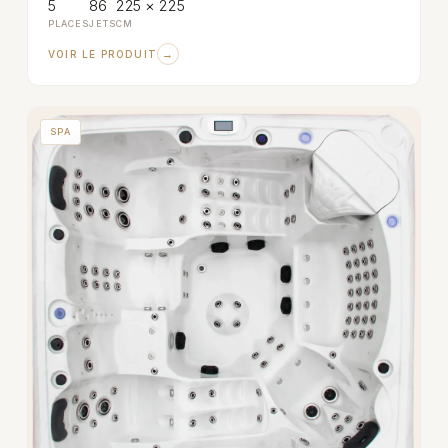
5
86
225 × 225
PLACES
JETS
CM
→
VOIR LE PRODUIT
SPA