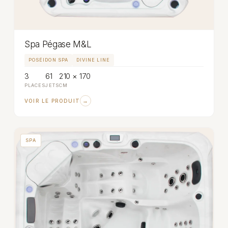
Spa Pégase M&L
POSÉIDON SPA
DIVINE LINE
3
61
210 × 170
PLACES
JETS
CM
→
VOIR LE PRODUIT
SPA