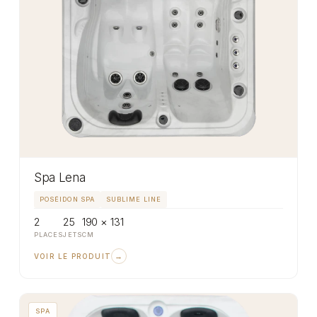
Spa Lena
POSÉIDON SPA
SUBLIME LINE
2
25
190 × 131
PLACES
JETS
CM
→
VOIR LE PRODUIT
SPA