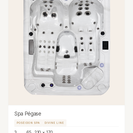
Spa Pégase
POSÉIDON SPA
DIVINE LINE
3
65
210 × 170