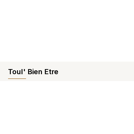
Toul' Bien Etre
Notre histoire
Nos réalisations
Blog
Nos offres