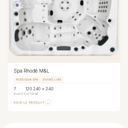
Spa Rhodé M&L
POSÉIDON SPA
DIVINE LINE
7
120
240 × 240
PLACES
JETS
CM
→
VOIR LE PRODUIT