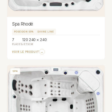
Spa Rhodé
POSÉIDON SPA
DIVINE LINE
7
120
240 × 240
PLACES
JETS
CM
→
VOIR LE PRODUIT
SPA